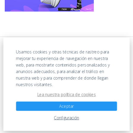
Usamos cookies y otras técnicas de rastreo para
mejorar tu experiencia de navegación en nuestra
web, para mostrarte contenidos personalizados y
anuncios adecuados, para analizar el tráfico en
nuestra web y para comprender de donde llegan
nuestros visitantes.
https://ofertasenjuguetes.com/privacy-policy/
Lea nuestra política de cookies
Aceptar
Ofertas en Juguetes
Configuración