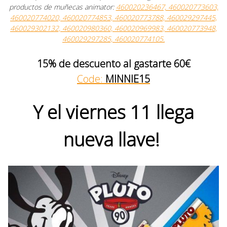
productos de muñecas animator:
460020236467, 460020773603,
460020774020, 460020774853, 460020773788, 460029297445,
460029302132, 460020980360, 460020969983, 460020773948,
460029297285, 460020774105.
15% de descuento al gastarte 60€
Code:
MINNIE15
Y el viernes 11 llega
nueva llave!