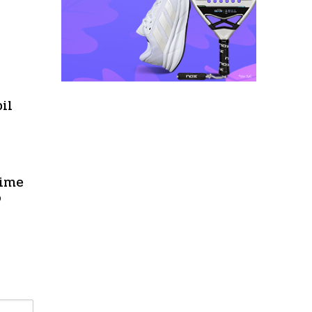
il
rime
o