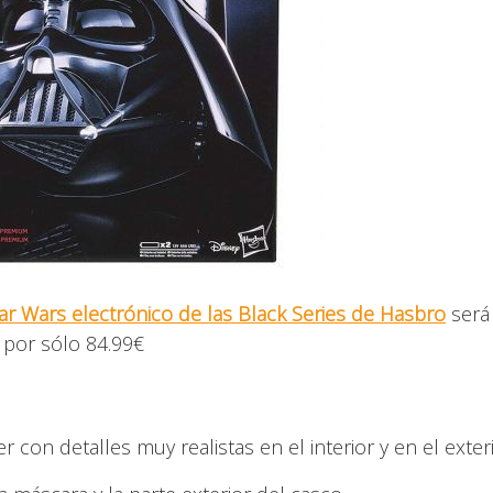
ar Wars electrónico de las Black Series de Hasbro
será
por sólo 84.99€
con detalles muy realistas en el interior y en el exter