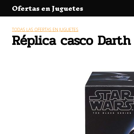
Saltar
Ofertas en Juguetes
al
contenido
TODAS LAS OFERTAS EN JUGUETES
Réplica casco Darth