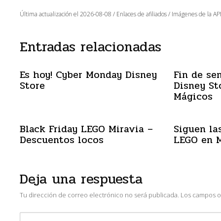
Última actualización el 2026-08-08 / Enlaces de afiliados / Imágenes de la API
Entradas relacionadas
Es hoy! Cyber Monday Disney
Fin de se
Store
Disney St
Mágicos
Black Friday LEGO Miravia –
Siguen las
Descuentos locos
LEGO en M
Deja una respuesta
Tu dirección de correo electrónico no será publicada.
Los campos o