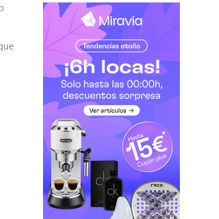
o
 que