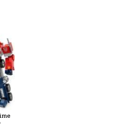
rime
o