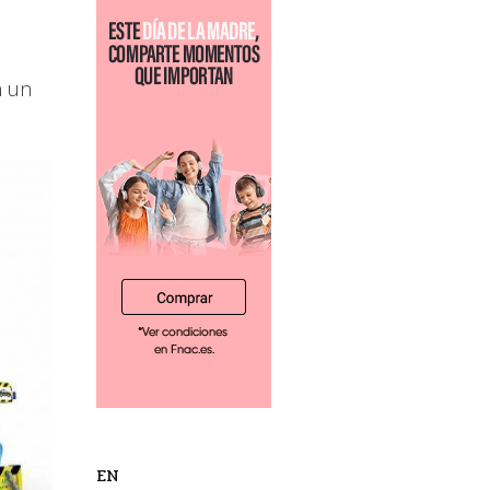
n un
EN