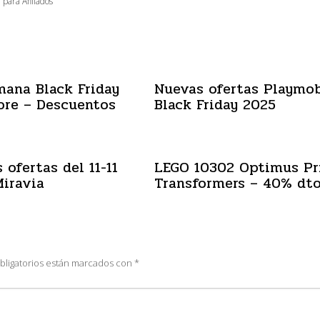
 para Afiliados
mana Black Friday
Nuevas ofertas Playmob
ore – Descuentos
Black Friday 2025
 ofertas del 11-11
LEGO 10302 Optimus P
iravia
Transformers – 40% dt
bligatorios están marcados con
*