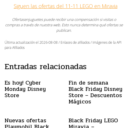
Siguen las ofertas del 11-11 LEGO en Miravia
Ofertasenjuguetes puede recibir una compensación si visitas o
compras a través de nuestra web. Esto nunca determina qué ofertas se
publican.
Última actualización el 2026-08-08 / Enlaces de afiliados / Imágenes de la API
para Afiliados
Entradas relacionadas
Es hoy! Cyber
Fin de semana
Monday Disney
Black Friday Disney
Store
Store – Descuentos
Mágicos
Nuevas ofertas
Black Friday LEGO
Playmobil Black
Miravia –