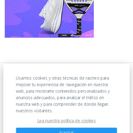
Usamos cookies y otras técnicas de rastreo para
mejorar tu experiencia de navegación en nuestra
web, para mostrarte contenidos personalizados y
anuncios adecuados, para analizar el tráfico en
nuestra web y para comprender de donde llegan
nuestros visitantes.
https://ofertasenjuguetes.com/privacy-policy/
Lea nuestra política de cookies
Aceptar