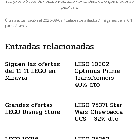
compras a través de nuestra web. Esto nunca determina qué ofertas se
publican.
Última actualización el 2026-08-09 / Enlaces de afiliados / Imágenes de la API
para Afiliados
Entradas relacionadas
Siguen las ofertas
LEGO 10302
del 11-11 LEGO en
Optimus Prime
Miravia
Transformers –
40% dto
Grandes ofertas
LEGO 75371 Star
LEGO Disney Store
Wars Chewbacca
UCS – 32% dto