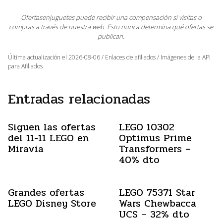
Ofertasenjuguetes puede recibir una compensación si visitas o
compras a través de nuestra web. Esto nunca determina qué ofertas se
publican.
Última actualización el 2026-08-06 / Enlaces de afiliados / Imágenes de la API
para Afiliados
Entradas relacionadas
Siguen las ofertas
LEGO 10302
del 11-11 LEGO en
Optimus Prime
Miravia
Transformers –
40% dto
Grandes ofertas
LEGO 75371 Star
LEGO Disney Store
Wars Chewbacca
UCS – 32% dto