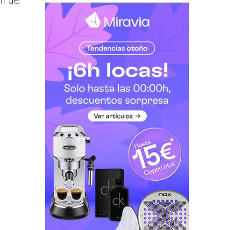
n de: