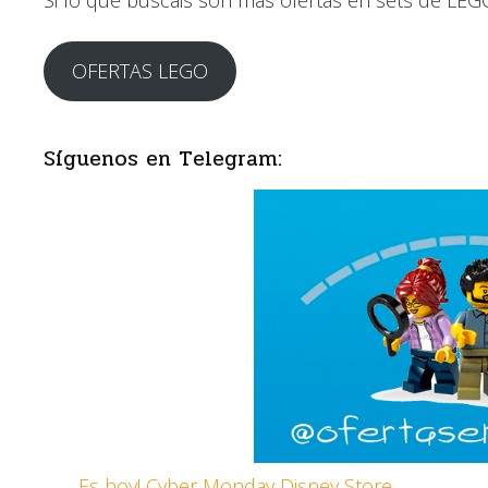
Si lo que buscais son mas ofertas en sets de LE
OFERTAS LEGO
Síguenos en Telegram:
Es hoy! Cyber Monday Disney Store