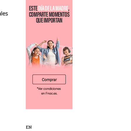
ales
EN