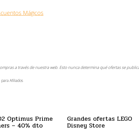
escuentos Mágicos
compras a través de nuestra web. Esto nunca determina qué ofertas se public
 para Afiliados
02 Optimus Prime
Grandes ofertas LEGO
ers – 40% dto
Disney Store