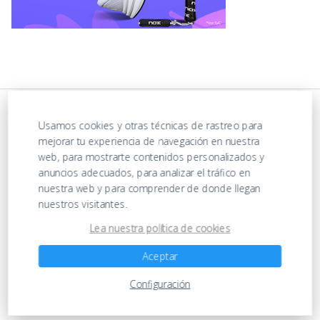
Usamos cookies y otras técnicas de rastreo para
mejorar tu experiencia de navegación en nuestra
web, para mostrarte contenidos personalizados y
anuncios adecuados, para analizar el tráfico en
nuestra web y para comprender de donde llegan
nuestros visitantes.
https://ofertasenjuguetes.com/privacy-policy/
Lea nuestra política de cookies
Aceptar
Ofertas en Juguetes
Configuración