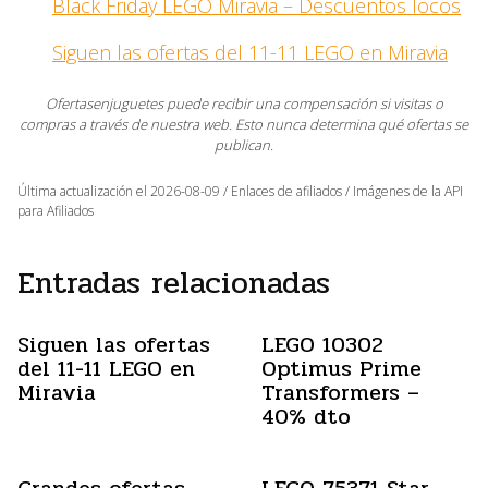
Black Friday LEGO Miravia – Descuentos locos
Siguen las ofertas del 11-11 LEGO en Miravia
Ofertasenjuguetes puede recibir una compensación si visitas o
compras a través de nuestra web. Esto nunca determina qué ofertas se
publican.
Última actualización el 2026-08-09 / Enlaces de afiliados / Imágenes de la API
para Afiliados
Entradas relacionadas
Siguen las ofertas
LEGO 10302
del 11-11 LEGO en
Optimus Prime
Miravia
Transformers –
40% dto