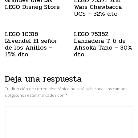
Grandes ofertas
LEGO 75371 Star
LEGO Disney Store
Wars Chewbacca
UCS – 32% dto
LEGO 10316
LEGO 75362
Rivendel El señor
Lanzadera T-6 de
de los Anillos –
Ahsoka Tano – 30%
15% dto
dto
Deja una respuesta
Tu dirección de correo electrónico no será publicada.
Los campos
obligatorios están marcados con
*