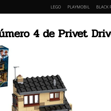
LEGO
PLAYMOBIL
BLACK 
úmero 4 de Privet Dri