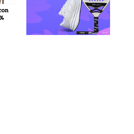
con
5%