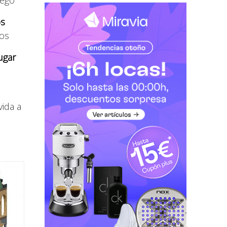
os
gos
ugar
ida a