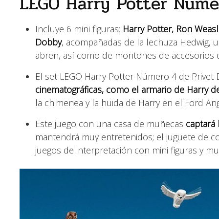
LEGO Harry Potter Númer
Incluye 6 mini figuras:
Harry Potter, Ron Weasl
Dobby
, acompañadas de la lechuza Hedwig, u
abren, así como de montones de accesorios 
El set LEGO Harry Potter Número 4 de Privet 
cinematográficas, como el armario de Harry de
la chimenea y la huida de Harry en el Ford Ang
Este juego con una casa de muñecas
captará 
mantendrá muy entretenidos; el juguete de con
juegos de interpretación con mini figuras y 