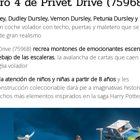
o 4 de Privet Drive (7596
ey, Dudley Dursley, Vernon Dursley, Petunia Dursley y
n coche volador con techo, puertas y maletero que se
de gran realismo
Drive (75968)
recrea montones de emocionantes escen
bajo de las escaleras
, la avalancha de cartas que caen
lia volador
la atención de niños y niñas a partir de 8 años
y les
strucción coleccionable dará pie a imaginativas histori
muchos más elementos inspirados en la saga Harry Potte