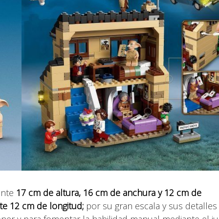
ente
17 cm de altura, 16 cm de anchura y 12 cm de
e 12 cm de longitud;
por su gran escala y sus detalles
oner y para fomentar la habilidad manual mediante el j