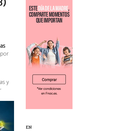
8)
as
 por
as y
r
EN