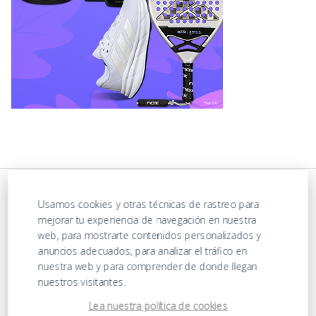
Usamos cookies y otras técnicas de rastreo para
mejorar tu experiencia de navegación en nuestra
web, para mostrarte contenidos personalizados y
anuncios adecuados, para analizar el tráfico en
nuestra web y para comprender de donde llegan
nuestros visitantes.
https://ofertasenjuguetes.com/privacy-policy/
Lea nuestra política de cookies