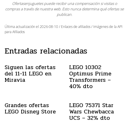
Ofertasenjuguetes puede recibir una compensación si visitas o
compras a través de nuestra web. Esto nunca determina qué ofertas se
publican.
Última actualización el 2026-08-10 / Enlaces de afiliados / Imágenes de la API
para Afiliados
Entradas relacionadas
Siguen las ofertas
LEGO 10302
del 11-11 LEGO en
Optimus Prime
Miravia
Transformers –
40% dto
Grandes ofertas
LEGO 75371 Star
LEGO Disney Store
Wars Chewbacca
UCS – 32% dto