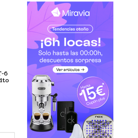
T-6
dto