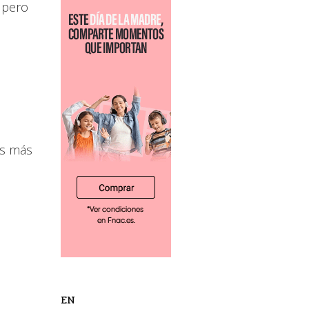
 pero
os más
EN