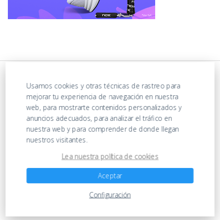
Usamos cookies y otras técnicas de rastreo para
mejorar tu experiencia de navegación en nuestra
web, para mostrarte contenidos personalizados y
anuncios adecuados, para analizar el tráfico en
nuestra web y para comprender de donde llegan
nuestros visitantes.
https://ofertasenjuguetes.com/privacy-policy/
Lea nuestra política de cookies
Aceptar
Ofertas en Juguetes
Configuración