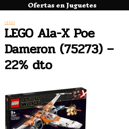
Ofertas en Juguetes
Saltar
al
contenido
LEGO
LEGO Ala-X Poe
Dameron (75273) –
22% dto