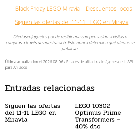
Black Friday LEGO Miravia – Descuentos locos
Siguen las ofertas del 11-11 LEGO en Miravia
Ofertasenjuguetes puede recibir una compensación si visitas o
compras a través de nuestra web. Esto nunca determina qué ofertas se
publican.
Última actualización el 2026-08-06 / Enlaces de afiliados / Imágenes de la API
para Afiliados
Entradas relacionadas
Siguen las ofertas
LEGO 10302
del 11-11 LEGO en
Optimus Prime
Miravia
Transformers –
40% dto