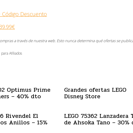
+ Código Descuento
39.99€
compras a través de nuestra web. Esto nunca determina qué ofertas se public
 para Afiliados
02 Optimus Prime
Grandes ofertas LEGO
ers – 40% dto
Disney Store
6 Rivendel El
LEGO 75362 Lanzadera 
los Anillos – 15%
de Ahsoka Tano – 30% 