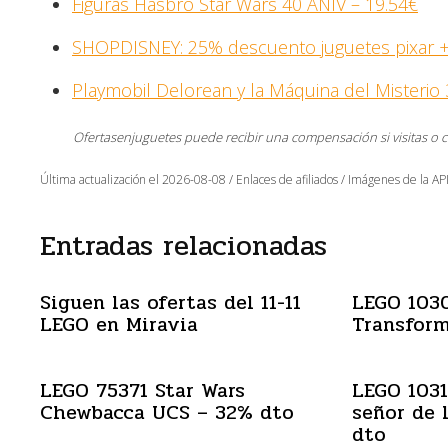
Figuras Hasbro Star Wars 40 ANIV – 19.54€
SHOPDISNEY: 25% descuento juguetes pixar 
Playmobil Delorean y la Máquina del Misterio 
Ofertasenjuguetes puede recibir una compensación si visitas o 
Última actualización el 2026-08-08 / Enlaces de afiliados / Imágenes de la API
Entradas relacionadas
Siguen las ofertas del 11-11
LEGO 103
LEGO en Miravia
Transform
LEGO 75371 Star Wars
LEGO 1031
Chewbacca UCS – 32% dto
señor de 
dto