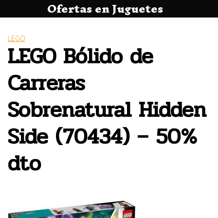
Ofertas en Juguetes
Saltar
al
contenido
LEGO
LEGO Bólido de
Carreras
Sobrenatural Hidden
Side (70434) – 50%
dto