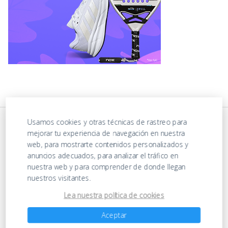
Usamos cookies y otras técnicas de rastreo para
mejorar tu experiencia de navegación en nuestra
web, para mostrarte contenidos personalizados y
anuncios adecuados, para analizar el tráfico en
nuestra web y para comprender de donde llegan
nuestros visitantes.
https://ofertasenjuguetes.com/privacy-policy/
Lea nuestra política de cookies
Aceptar