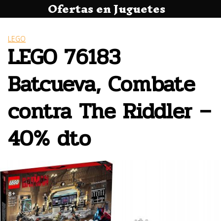
Ofertas en Juguetes
Saltar
al
contenido
LEGO
LEGO 76183
Batcueva, Combate
contra The Riddler –
40% dto