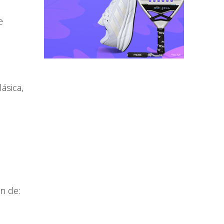
e
ásica,
n de: