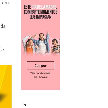
mbién
ida
des
EN