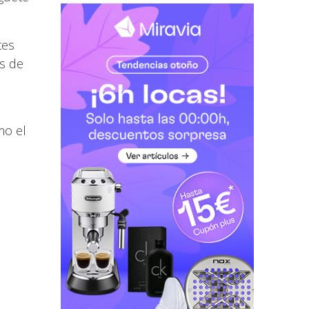
tes
as de
mo el