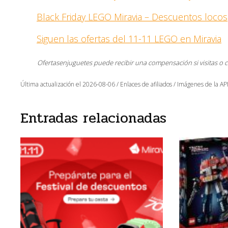
Black Friday LEGO Miravia – Descuentos locos
Siguen las ofertas del 11-11 LEGO en Miravia
Ofertasenjuguetes puede recibir una compensación si visitas o 
Última actualización el 2026-08-06 / Enlaces de afiliados / Imágenes de la API
Entradas relacionadas