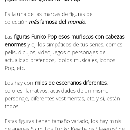
Es la una de las marcas de figuras de
colección
más
famosa del
mundo
.
Las
figuras Funko Pop esos muñ
eco
s con cabezas
enormes
y ojillos simpáticos de tus series, comics,
pelis, dibujos, videojuegos o personajes de
actualidad preferidos, ídolos musicales, iconos
Pop, etc.
Los hay con
miles de escenarios diferentes
,
colores llamativos, actividades de un mismo
personaje, diferentes vestimentas, etc. y sí, están
todos.
Estas figuras tienen tamaño variado, los hay minis
de apenas 5 cm. Los Funko Keychains (llaveros) de