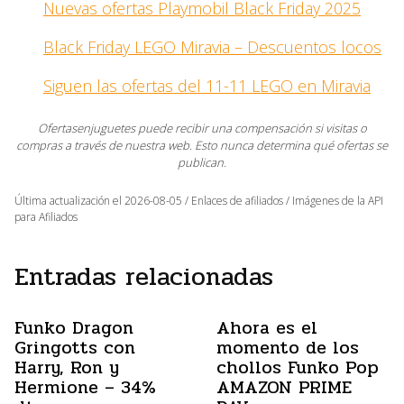
Nuevas ofertas Playmobil Black Friday 2025
Black Friday LEGO Miravia – Descuentos locos
Siguen las ofertas del 11-11 LEGO en Miravia
Ofertasenjuguetes puede recibir una compensación si visitas o
compras a través de nuestra web. Esto nunca determina qué ofertas se
publican.
Última actualización el 2026-08-05 / Enlaces de afiliados / Imágenes de la API
para Afiliados
Entradas relacionadas
Funko Dragon
Ahora es el
Gringotts con
momento de los
Harry, Ron y
chollos Funko Pop
Hermione – 34%
AMAZON PRIME