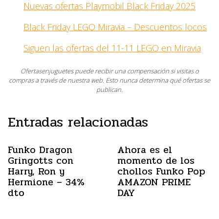
Nuevas ofertas Playmobil Black Friday 2025
Black Friday LEGO Miravia – Descuentos locos
Siguen las ofertas del 11-11 LEGO en Miravia
Ofertasenjuguetes puede recibir una compensación si visitas o
compras a través de nuestra web. Esto nunca determina qué ofertas se
publican.
Entradas relacionadas
Funko Dragon
Ahora es el
Gringotts con
momento de los
Harry, Ron y
chollos Funko Pop
Hermione – 34%
AMAZON PRIME
dto
DAY