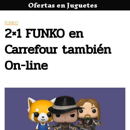
Ofertas en Juguetes
Saltar
al
contenido
FUNKO
2×1 FUNKO en
Carrefour también
On-line